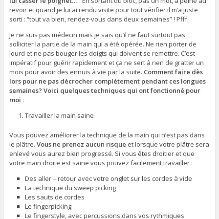
lui casser le poignet…
“. En sortant du bloc, pas un mot, à peine au
revoir et quand je lui ai rendu visite pour tout vérifier il m’a juste
sorti : “tout va bien, rendez-vous dans deux semaines” ! Pfff.
Je ne suis pas médecin mais je sais qu’il ne faut surtout pas
solliciter la partie de la main qui a été opérée. Ne rien porter de
lourd et ne pas bouger les doigts qui doivent se remettre. C’est
impératif pour guérir rapidement et ça ne sert à rien de gratter un
Recevoir le chansonnier
mois pour avoir des ennuis à vie par la suite.
Comment faire dès
lors pour ne pas décrocher complètement pendant ces longues
semaines? Voici quelques techniques qui ont fonctionné pour
moi
:
Je hais les spams : votre courriel ne sera jamais cédé ni revendu. Vous pourrez vous d
Travailler la main saine
Vous pouvez améliorer la technique de la main qui n’est pas dans
le plâtre.
Vous ne prenez aucun risque
et lorsque votre plâtre sera
enlevé vous aurez bien progressé. Si vous êtes droitier et que
votre main droite est saine vous pouvez facilement travailler :
Des aller – retour avec votre onglet sur les cordes à vide
La technique du sweep picking
Les sauts de cordes
Le fingerpicking
Le fingerstyle, avec percussions dans vos rythmiques