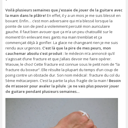
Voilà plusieurs semaines que j’essaie de jouer de la guitare avec
la main dans le plâtre!
En effet, il y a un mois je me suis blessé en
boxant. Enfin… c’est mon adversaire qui m’a blessé lorsque la
pointe de son de pied a violemment percuté mon auriculaire
gauche. Il faut bien avouer que ça m’a un peu chatouillé sur le
moment! En enlevant mes gants ma main tremblait et ça
commençait déjà à gonfler. La glace ne changeant rien je me suis
rendu aux urgences.
C’est là que la pire de mes peurs, mon
cauchemar absolu s’est produit
: le médecin m’a annoncé qu’il
s’agissait d’une fracture et que j’allais devoir me faire opérer.
Waouw, le choc! Cette fracture est connue sous le petit nom de “la
fracture du boxeur”. Elle résulte la plupart du temps d’un coup de
poing contre un obstacle dur. Son nom médical : fracture du col du
5ème métacarpien. C’est la partie la plus fragile de la main !
Besoin
de m’asseoir pour avaler la pilule : je ne vais plus pouvoir jouer
de guitare pendant plusieurs semaines…