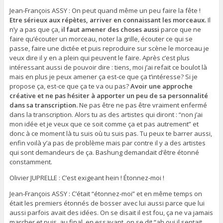
Jean-François ASSY : On peut quand même un peu faire la fête !
Etre sérieux aux répètes, arriver en connaissant les morceaux.
Il
n’y a pas que ça,
il faut amener des choses aussi
parce que ne
faire qu’écouter un morceau, noter la grille, écouter ce qui se
passe, faire une dictée et puis reproduire sur scène le morceau je
veux dire il y en a plein qui peuvent le faire. Après c’est plus
intéressant aussi de pouvoir dire : tiens, moi j’ai refait ce boulot là
mais en plus je peux amener ça est-ce que ça t’intéresse? Si je
propose ça, est-ce que ça te va ou pas?
Avoir une approche
créative et ne pas hésiter à apporter un peu de sa personnalité
dans sa transcription.
Ne pas être ne pas être vraiment enfermé
dans la transcription. Alors tu as des artistes qui diront : “non j’ai
mon idée et je veux que ce soit comme ça et pas autrement” et
donc à ce moment là tu suis où tu suis pas. Tu peux te barrer aussi,
enfin voilà y’a pas de problème mais par contre il y a des artistes
qui sont demandeurs de ça. Bashung demandait d’être étonné
constamment.
Olivier JUPRELLE : C’est exigeant hein ! Étonnez-moi !
Jean-François ASSY : C’était “étonnez-moi” et en même temps on
était les premiers étonnés de bosser avec lui aussi parce que lui
aussi parfois avait des idées. On se disait il est fou, ça ne va jamais
marcher et puis, au final, en essayant, on se dit “ah oui il sentait