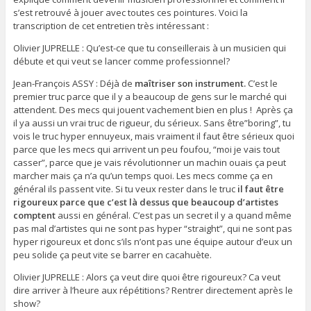
s’est retrouvé à jouer avec toutes ces pointures. Voici la
transcription de cet entretien très intéressant :
Olivier JUPRELLE : Qu’est-ce que tu conseillerais à un musicien qui
débute et qui veut se lancer comme professionnel?
Jean-François ASSY : Déjà de
maîtriser son instrument.
C’est le
premier truc parce que il y a beaucoup de gens sur le marché qui
attendent. Des mecs qui jouent vachement bien en plus ! Après ça
il ya aussi un vrai truc de rigueur, du sérieux. Sans être”boring”, tu
vois le truc hyper ennuyeux, mais vraiment il faut être sérieux quoi
parce que les mecs qui arrivent un peu foufou, “moi je vais tout
casser”, parce que je vais révolutionner un machin ouais ça peut
marcher mais ça n’a qu’un temps quoi. Les mecs comme ça en
général ils passent vite. Si tu veux rester dans le truc
il faut être
rigoureux parce que c’est là dessus que beaucoup d’artistes
comptent
aussi en général. C’est pas un secret il y a quand même
pas mal d’artistes qui ne sont pas hyper “straight”, qui ne sont pas
hyper rigoureux et donc s’ils n’ont pas une équipe autour d’eux un
peu solide ça peut vite se barrer en cacahuète.
Olivier JUPRELLE : Alors ça veut dire quoi être rigoureux? Ca veut
dire arriver à l’heure aux répétitions? Rentrer directement après le
show?