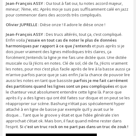
Jean-François ASSY
: Oui tout à fait oui, tu notes accord majeur,
mineur; 7ème, etc. Après moi je suis pas suffisamment calé en jazz
pour commencer dans des accords très compliqués.
Olivier JUPRELLE
: Dièse onze ! Il adore le dièse onze !
Jean-François ASSY
: Des trucs altérés, tout ça, c’est compliqué.
Enfin voila
j’essaie en tout cas de noter le plus de données
harmoniques par rapport à ce que j’entends
et puis après si je
dois jouer vraiment des lignes mélodiques très claires, ça
forcément j’entends la ligne je me fais une dictée quoi. Une dictée
musicale ou là j’écris en notes. Clé de sol, clé de fa, j’écris vraiment
les notes, pour moi c’est plus facile après de lire à la basse aussi ça
m’arrive parfois parce que je sais enfin j’ai la chance de pouvoir lire
aussi les notes en tant que bassiste
parfois je me fait carrément
des partitions
quand les lignes sont un peu compliquées
et que
le chanteur veut absolument entendre cette ligne là. Parce que
après il y a des lignes qui ont été faites sur disque et on peut se les
réapproprier sur scène. Bashung n’était pas spécialement hyper
attaché à en ligne de basse par exemple qu’il y avait sur le
disque… Tant que le groove y était et que l’idée générale s’en
approchait c’était ok. Mais bon, il faut quand même rester dans
l’esprit.
Si c’est un truc rock on ne part pas dans un truc de zouk !