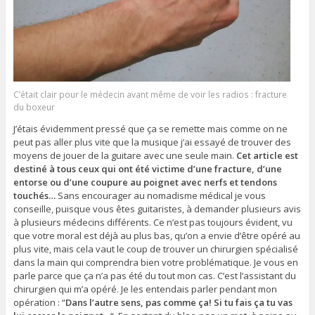
C’était clair pour le médecin avant même de voir les radios : fracture
du boxeur
J’étais évidemment pressé que ça se remette mais comme on ne
peut pas aller plus vite que la musique j’ai essayé de trouver des
Bienvenue sur le blog !
moyens de jouer de la guitare avec une seule main.
Cet article est
destiné à tous ceux qui ont été victime d’une fracture, d’une
En complément vous êtes libre de recevoir
entorse ou d’une coupure au poignet avec nerfs et tendons
gratuitement
touchés…
Sans encourager au nomadisme médical je vous
conseille, puisque vous êtes guitaristes, à demander plusieurs avis
9 CHANSONS
SUPER FACILES
à plusieurs médecins différents. Ce n’est pas toujours évident, vu
À JOUER À LA GUITARE
que votre moral est déjà au plus bas, qu’on a envie d’être opéré au
plus vite, mais cela vaut le coup de trouver un chirurgien spécialisé
dans la main qui comprendra bien votre problématique. Je vous en
parle parce que ça n’a pas été du tout mon cas. C’est l’assistant du
chirurgien qui m’a opéré. Je les entendais parler pendant mon
opération : “
Dans l’autre sens, pas comme ça! Si tu fais ça tu vas