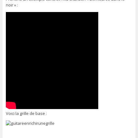
noir » :
Voici la grille de base :