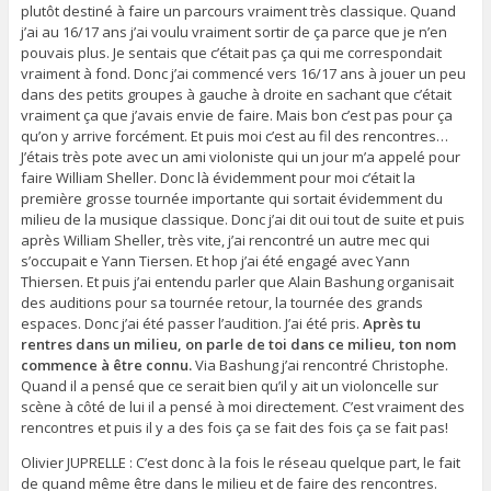
plutôt destiné à faire un parcours vraiment très classique. Quand
j’ai au 16/17 ans j’ai voulu vraiment sortir de ça parce que je n’en
pouvais plus. Je sentais que c’était pas ça qui me correspondait
vraiment à fond. Donc j’ai commencé vers 16/17 ans à jouer un peu
dans des petits groupes à gauche à droite en sachant que c’était
vraiment ça que j’avais envie de faire. Mais bon c’est pas pour ça
qu’on y arrive forcément. Et puis moi c’est au fil des rencontres…
J’étais très pote avec un ami violoniste qui un jour m’a appelé pour
faire William Sheller. Donc là évidemment pour moi c’était la
première grosse tournée importante qui sortait évidemment du
milieu de la musique classique. Donc j’ai dit oui tout de suite et puis
après William Sheller, très vite, j’ai rencontré un autre mec qui
s’occupait e Yann Tiersen. Et hop j’ai été engagé avec Yann
Thiersen. Et puis j’ai entendu parler que Alain Bashung organisait
des auditions pour sa tournée retour, la tournée des grands
espaces. Donc j’ai été passer l’audition. J’ai été pris.
Après tu
rentres dans un milieu, on parle de toi dans ce milieu, ton nom
commence à être connu.
Via Bashung j’ai rencontré Christophe.
Quand il a pensé que ce serait bien qu’il y ait un violoncelle sur
scène à côté de lui il a pensé à moi directement. C’est vraiment des
rencontres et puis il y a des fois ça se fait des fois ça se fait pas!
Olivier JUPRELLE : C’est donc à la fois le réseau quelque part, le fait
de quand même être dans le milieu et de faire des rencontres.