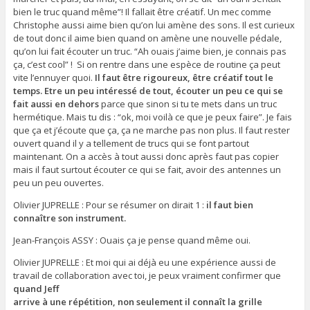
bien le truc quand même”! Il fallait être créatif. Un mec comme
Christophe aussi aime bien qu’on lui amène des sons. Il est curieux
de tout donc il aime bien quand on amène une nouvelle pédale,
qu’on lui fait écouter un truc. “Ah ouais j’aime bien, je connais pas
ça, c’est cool” ! Si on rentre dans une espèce de routine ça peut
vite l’ennuyer quoi.
Il faut être rigoureux, être créatif tout le
temps. Etre un peu intéressé de tout, écouter un peu ce qui se
fait aussi en dehors
parce que sinon si tu te mets dans un truc
hermétique. Mais tu dis : “ok, moi voilà ce que je peux faire”. Je fais
que ça et j’écoute que ça, ça ne marche pas non plus. Il faut rester
ouvert quand il y a tellement de trucs qui se font partout
maintenant. On a accès à tout aussi donc après faut pas copier
mais il faut surtout écouter ce qui se fait, avoir des antennes un
peu un peu ouvertes.
Olivier JUPRELLE : Pour se résumer on dirait 1 :
il faut bien
connaître son instrument.
Jean-François ASSY : Ouais ça je pense quand même oui.
Olivier JUPRELLE : Et moi qui ai déjà eu une expérience aussi de
travail de collaboration avec toi, je peux vraiment confirmer que
quand Jeff
arrive à une répétition, non seulement il connaît la grille