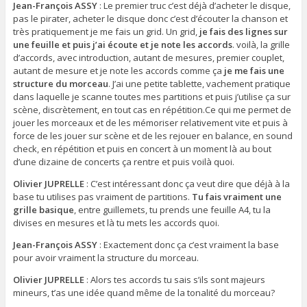
Jean-François ASSY
: Le premier truc c’est déjà d’acheter le disque,
pas le pirater, acheter le disque donc c’est d’écouter la chanson et
très pratiquement je me fais un grid. Un grid,
je fais des lignes sur
une feuille et puis j’ai écoute et je note les accords
. voilà, la grille
d’accords, avec introduction, autant de mesures, premier couplet,
autant de mesure et je note les accords comme ça
je me fais une
structure du morceau
. J’ai une petite tablette, vachement pratique
dans laquelle je scanne toutes mes partitions et puis j’utilise ça sur
scène, discrètement, en tout cas en répétition.Ce qui me permet de
jouer les morceaux et de les mémoriser relativement vite et puis à
force de les jouer sur scène et de les rejouer en balance, en sound
check, en répétition et puis en concert à un moment là au bout
d’une dizaine de concerts ça rentre et puis voilà quoi.
Olivier JUPRELLE
: C’est intéressant donc ça veut dire que déjà à la
base tu utilises pas vraiment de partitions.
Tu fais vraiment une
grille basique
, entre guillemets, tu prends une feuille A4, tu la
divises en mesures et là tu mets les accords quoi.
Jean-François ASSY
: Exactement donc ça c’est vraiment la base
pour avoir vraiment la structure du morceau.
Olivier JUPRELLE
: Alors tes accords tu sais s’ils sont majeurs
mineurs, t’as une idée quand même de la tonalité du morceau?