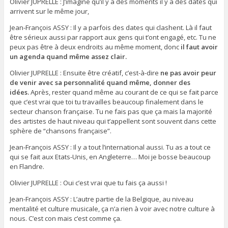
Olivier JUPRELLE : J’imagine qu’il y a des moments il y a des dates qui
arrivent sur le même jour,
Jean-François ASSY : Il y a parfois des dates qui clashent. Là il faut
être sérieux aussi par rapport aux gens qui t’ont engagé, etc. Tu ne
peux pas être à deux endroits au même moment, donc
il faut avoir
un agenda quand même assez clair.
Olivier JUPRELLE : Ensuite être créatif, c’est-à-dire
ne pas avoir peur
de venir avec sa personnalité quand même, donner des
idées.
Après, rester quand même au courant de ce qui se fait parce
que c’est vrai que toi tu travailles beaucoup finalement dans le
secteur chanson française. Tu ne fais pas que ça mais la majorité
des artistes de haut niveau qui t’appellent sont souvent dans cette
sphère de “chansons française”.
Jean-François ASSY : Il y a tout l’international aussi. Tu as a tout ce
qui se fait aux Etats-Unis, en Angleterre… Moi je bosse beaucoup
en Flandre.
Olivier JUPRELLE : Oui c’est vrai que tu fais ça aussi !
Jean-François ASSY : L’autre partie de la Belgique, au niveau
mentalité et culture musicale, ça n’a rien à voir avec notre culture à
nous. C’est con mais c’est comme ça.