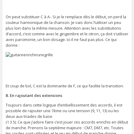
On peut substituer C à A-. Si je le remplace dès le début, on perd la
couleur harmonique de la chanson. Je vais donc l’utiliser un peu
plus loin dans la même mesure. Attention avec les substitutions
d’accord, c’est comme avec le gingembre et le citron, ça doit s’utiliser
avec parcimonie, un bon dosage. Ici il ne faut pas plus. Ce qui
donne :
Et coup de bol, C est la dominante de F, ce qui facilite la transition.
B. En rajoutant des extensions
Toujours dans cette logique d’embellissement des accords, il est
possible de rajouter une 7ème ou une tension (9, 11, 13) ou les
deux aux triades de base
(1 3 5). Ce que j’adore faire c’est jouer ces accords enrichis en début
de manche. Prenons la septième majeure : CM7, DM7, etc. Toutes
les cordes sont utilisées et le jeu en début de manche donne