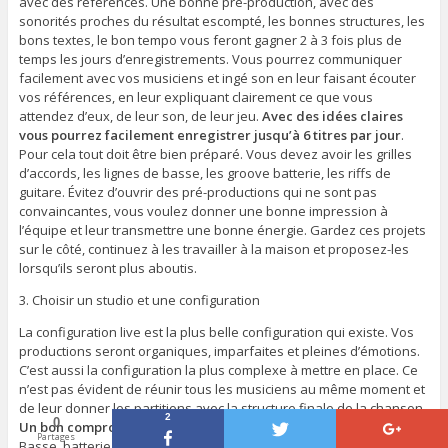
avec des références. Une bonne pré-production, avec des
sonorités proches du résultat escompté, les bonnes structures, les
bons textes, le bon tempo vous feront gagner 2 à 3 fois plus de
temps les jours d’enregistrements. Vous pourrez communiquer
facilement avec vos musiciens et ingé son en leur faisant écouter
vos références, en leur expliquant clairement ce que vous
attendez d’eux, de leur son, de leur jeu.
Avec des idées claires
vous pourrez facilement enregistrer jusqu’à 6 titres par jour
.
Pour cela tout doit être bien préparé. Vous devez avoir les grilles
d’accords, les lignes de basse, les groove batterie, les riffs de
guitare. Évitez d’ouvrir des pré-productions qui ne sont pas
convaincantes, vous voulez donner une bonne impression à
l’équipe et leur transmettre une bonne énergie. Gardez ces projets
sur le côté, continuez à les travailler à la maison et proposez-les
lorsqu’ils seront plus aboutis.
3. Choisir un studio et une configuration
La configuration live est la plus belle configuration qui existe. Vos
productions seront organiques, imparfaites et pleines d’émotions.
C’est aussi la configuration la plus complexe à mettre en place. Ce
n’est pas évident de réunir tous les musiciens au même moment et
de leur donner les partitions avec la structure finale de la chanson.
2
0
Un bon compromis consiste à enregistrer les rythmiques en live
.
Partages
Basse, batterie et pourquoi pas les guitares. C’est la configuration