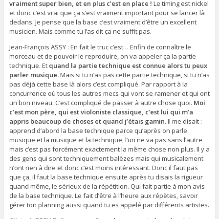
vraiment super bien, et en plus c’est en place !
Le timing est nickel
et donc c’est vrai que ça s’est vraiment important pour se lancer là
dedans. Je pense que la base c’est vraiment d’être un excellent
musicien. Mais comme tu l’as dit ça ne suffit pas.
Jean-François ASSY : En fait le truc c’est… Enfin de connaître le
morceau et de pouvoir le reproduire, on va appeler ça la partie
technique. Et
quand la partie technique est connue alors tu peux
parler musique.
Mais si tu n’as pas cette partie technique, si tu n’as
pas déjà cette base là alors c’est compliqué. Par rapport à la
concurrence où tous les autres mecs qui vont se ramener et qui ont
un bon niveau. C’est compliqué de passer à autre chose quoi.
Moi
c’est mon père, qui est violoniste classique, c’est lui qui m’a
appris beaucoup de choses et quand j’étais gamin.
Il me disait :
apprend d’abord la base technique parce qu’après on parle
musique et la musique et la technique, l’un ne va pas sans l’autre
mais c’est pas forcément exactement la même chose non plus. Il y a
des gens qui sont techniquement balèzes mais qui musicalement
n’ont rien à dire et donc c’est moins intéressant. Donc il faut pas
que ça, il faut la base technique ensuite après tu disais la rigueur
quand même, le sérieux de la répétition. Qui fait partie à mon avis
de la base technique. Le fait d’être à l’heure aux répètes, savoir
gérer ton planning aussi quand tu es appelé par différents artistes.