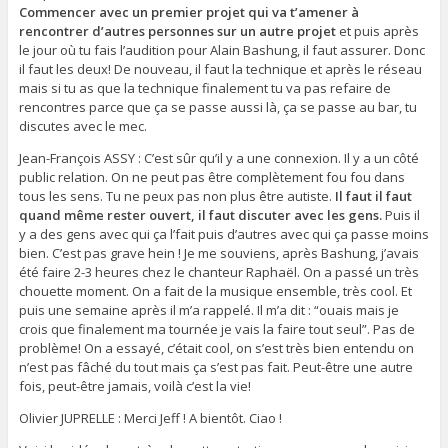
Commencer avec un premier projet qui va t’amener à
rencontrer d’autres personnes sur un autre projet
et puis après
le jour où tu fais l’audition pour Alain Bashung, il faut assurer. Donc
il faut les deux! De nouveau, il faut la technique et après le réseau
mais si tu as que la technique finalement tu va pas refaire de
rencontres parce que ça se passe aussi là, ça se passe au bar, tu
discutes avec le mec.
Jean-François ASSY : C’est sûr qu’il y a une connexion. Il y a un côté
public relation. On ne peut pas être complètement fou fou dans
tous les sens. Tu ne peux pas non plus être autiste.
Il faut il faut
quand même rester ouvert, il faut discuter avec les gens.
Puis il
y a des gens avec qui ça l’fait puis d’autres avec qui ça passe moins
bien. C’est pas grave hein ! Je me souviens, après Bashung, j’avais
été faire 2-3 heures chez le chanteur Raphaël. On a passé un très
chouette moment. On a fait de la musique ensemble, très cool. Et
puis une semaine après il m’a rappelé. Il m’a dit : “ouais mais je
crois que finalement ma tournée je vais la faire tout seul”. Pas de
problème! On a essayé, c’était cool, on s’est très bien entendu on
n’est pas fâché du tout mais ça s’est pas fait. Peut-être une autre
fois, peut-être jamais, voilà c’est la vie!
Olivier JUPRELLE : Merci Jeff ! A bientôt. Ciao !