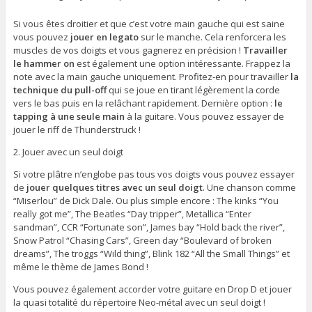
Si vous êtes droitier et que c’est votre main gauche qui est saine
vous pouvez
jouer en legato
sur le manche. Cela renforcera les
muscles de vos doigts et vous gagnerez en précision !
Travailler
le hammer on
est également une option intéressante. Frappez la
note avec la main gauche uniquement. Profitez-en pour travailler
la
technique du pull-off
qui se joue en tirant légèrement la corde
vers le bas puis en la relâchant rapidement. Dernière option :
le
tapping à une seule main
à la guitare. Vous pouvez essayer de
jouer le riff de Thunderstruck !
2. Jouer avec un seul doigt
Si votre plâtre n’englobe pas tous vos doigts vous pouvez essayer
de
jouer quelques titres avec un seul doigt
. Une chanson comme
“Miserlou” de Dick Dale. Ou plus simple encore : The kinks “You
really got me”, The Beatles “Day tripper”, Metallica “Enter
sandman”, CCR “Fortunate son”, James bay “Hold back the river”,
Snow Patrol “Chasing Cars”, Green day “Boulevard of broken
dreams”, The troggs “Wild thing”, Blink 182 “All the Small Things” et
même le thème de James Bond !
Vous pouvez également accorder votre guitare en Drop D et jouer
la quasi totalité du répertoire Neo-métal avec un seul doigt !