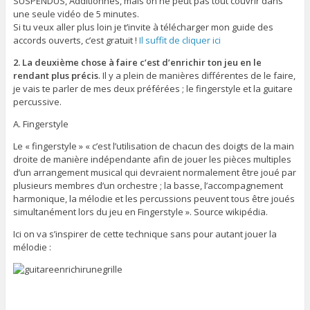
SUSPENDUS, Additionnés, mais on ne peut pas tout couvrir dans
une seule vidéo de 5 minutes.
Si tu veux aller plus loin je t’invite à télécharger mon guide des
accords ouverts, c’est gratuit !
Il suffit de cliquer ici
2. La deuxième chose à faire c’est d’enrichir ton jeu en le
rendant plus précis
. Il y a plein de manières différentes de le faire,
je vais te parler de mes deux préférées ; le fingerstyle et la guitare
percussive.
A. Fingerstyle
Le « fingerstyle » « c’est l’utilisation de chacun des doigts de la main
droite de manière indépendante afin de jouer les pièces multiples
d’un arrangement musical qui devraient normalement être joué par
plusieurs membres d’un orchestre ; la basse, l’accompagnement
harmonique, la mélodie et les percussions peuvent tous être joués
simultanément lors du jeu en Fingerstyle ». Source wikipédia.
Ici on va s’inspirer de cette technique sans pour autant jouer la
mélodie :