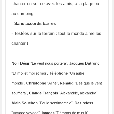
chanter en soirée avec les amis, à la plage ou
au camping
-
Sans accords barrés
-
Testées sur le terrain : tout le monde aime les
chanter !
Noir Désir
"Le vent nous portera"
,
Jacques Dutronc
,
"Et moi et moi et moi"
Téléphone
"Un autre
monde",
Christophe
"Aline",
Renaud
"Dès que le vent
soufflera",
Claude François
"Alexandrie, alexandra",
Alain Souchon
"Foule sentimentale",
Desireless
"Voyage voyage"
,
Images
"Démons de minuit"