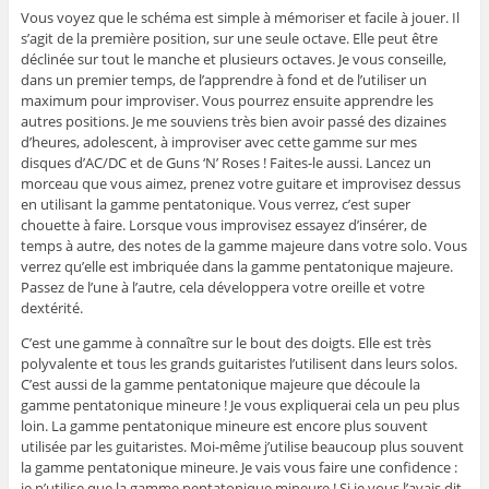
Vous voyez que le schéma est simple à mémoriser et facile à jouer. Il
s’agit de la première position, sur une seule octave. Elle peut être
déclinée sur tout le manche et plusieurs octaves. Je vous conseille,
dans un premier temps, de l’apprendre à fond et de l’utiliser un
maximum pour improviser. Vous pourrez ensuite apprendre les
autres positions. Je me souviens très bien avoir passé des dizaines
d’heures, adolescent, à improviser avec cette gamme sur mes
disques d’AC/DC et de Guns ‘N’ Roses ! Faites-le aussi. Lancez un
morceau que vous aimez, prenez votre guitare et improvisez dessus
en utilisant la gamme pentatonique. Vous verrez, c’est super
chouette à faire. Lorsque vous improvisez essayez d’insérer, de
temps à autre, des notes de la gamme majeure dans votre solo. Vous
verrez qu’elle est imbriquée dans la gamme pentatonique majeure.
Passez de l’une à l’autre, cela développera votre oreille et votre
dextérité.
C’est une gamme à connaître sur le bout des doigts. Elle est très
polyvalente et tous les grands guitaristes l’utilisent dans leurs solos.
C’est aussi de la gamme pentatonique majeure que découle la
gamme pentatonique mineure ! Je vous expliquerai cela un peu plus
loin. La gamme pentatonique mineure est encore plus souvent
utilisée par les guitaristes. Moi-même j’utilise beaucoup plus souvent
la gamme pentatonique mineure. Je vais vous faire une confidence :
je n’utilise que la gamme pentatonique mineure ! Si je vous l’avais dit