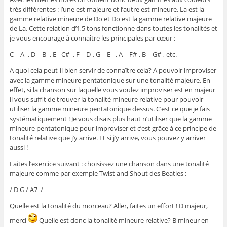
très différentes : l’une est majeure et l’autre est mineure. La est la
gamme relative mineure de Do et Do est la gamme relative majeure
de La. Cette relation d’1,5 tons fonctionne dans toutes les tonalités et
je vous encourage à connaître les principales par cœur :
C = A–, D = B–, E =C#–, F = D-, G = E –, A = F#-, B = G#-, etc.
A quoi cela peut-il bien servir de connaître cela? A pouvoir improviser
avec la gamme mineure pentatonique sur une tonalité majeure. En
effet, si la chanson sur laquelle vous voulez improviser est en majeur
il vous suffit de trouver la tonalité mineure relative pour pouvoir
utiliser la gamme mineure pentatonique dessus. C’est ce que je fais
systématiquement ! Je vous disais plus haut n’utiliser que la gamme
mineure pentatonique pour improviser et c’est grâce à ce principe de
tonalité relative que j’y arrive. Et si j’y arrive, vous pouvez y arriver
aussi !
Faites l’exercice suivant : choisissez une chanson dans une tonalité
majeure comme par exemple Twist and Shout des Beatles :
/ D G / A7 /
Quelle est la tonalité du morceau? Aller, faites un effort ! D majeur,
merci
Quelle est donc la tonalité mineure relative? B mineur en