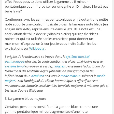
effet ! Vous pouvez donc utiliser la gamme de B mineur
pentatonique pour improviser sur une grille en D majeur. Elle est pas
belle la vie?
Continuons avec les gammes pentatoniques en rajoutant une petite
note apporte une couleur musicale blues : la fameuse note bleue (en
anglais
blue note
), reprise ensuite dans le jazz. Blue note est une
abréviation de “blue devils” (“diables bleus”) qui signifie “idées
noires” et qui est utilisée par les musiciens pour donner un
maximum d’expression à leur jeu. Je vous invite à aller lire les
explications sur
Wikipedia
:
L’origine de la note bleue se trouve dans le
système musical
pentatonique
africain. La confrontation des Noirs américains avec le
système tonal
européen et ses sept
degrés
a engendré l’adaptation du
troisième et du septième degré (absents de leur gamme) en les
infléchissant d’un
demi-ton
soit vers le
mode mineur
, soit vers le
mode
majeur
. D’où l’ambiguïté du climat harmonique et affectif de cette
musique dans laquelle coexistent les tonalités majeure et mineure, joie et
tristesse. Source Wikipedia
3. La gamme blues majeure
Certaines personnes considèrent la gamme blues comme une
gamme pentatonique mineure agrémentée d’une note