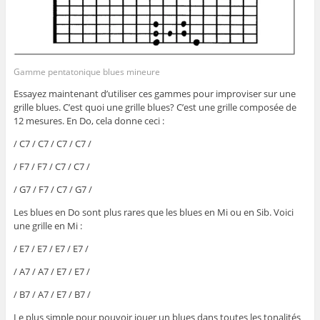
Gamme pentatonique blues mineure
Essayez maintenant d’utiliser ces gammes pour improviser sur une
grille blues. C’est quoi une grille blues? C’est une grille composée de
12 mesures. En Do, cela donne ceci :
/ C7 / C7 / C7 / C7 /
/ F7 / F7 / C7 / C7 /
/ G7 / F7 / C7 / G7 /
Les blues en Do sont plus rares que les blues en Mi ou en Sib. Voici
une grille en Mi :
/ E7 / E7 / E7 / E7 /
/ A7 / A7 / E7 / E7 /
/ B7 / A7 / E7 / B7 /
Le plus simple pour pouvoir jouer un blues dans toutes les tonalités