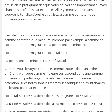
moment de bien la faire rentrer dans vos doigts et aussi dans votre
oreille en la pratiquant dès que vous pouvez : en improvisant sur vos
chansons préférées par exemple ! Allez-y, mettez une chanson,
trouvez la tonalité d’oreille et utilisez la gamme pentatonique
mineure pour improviser.
Il existe une connexion entre la gamme pentatonique majeure et la
gamme pentatonique mineure. Prenons par exemple la gamme de
Do pentatonique majeure et La pentatonique mineure :
Do pentatonique majeur : Do Ré Mi Sol La
La pentatonique mineur : La Do Ré Mi Sol
Comme vous le voyez ce sont les mêmes notes, dans un ordre
différent. A chaque gamme majeure correspond donc une gamme
mineure : on parle de gamme relative majeure ou mineure.
Attention, si les notes sont les mêmes, les toniques et les intervalles
ne le sont pas ! Par exemple :
Do Ré
Mi
Sol La => La tierce de Do est majeure (Do => Mi : 2 tons)
La
Do
Ré Mi Sol => La tierce de La est mineure (La => Do : 1,5 tons)
Avec les mêmes notes on obtient donc deux gammes aux couleurs