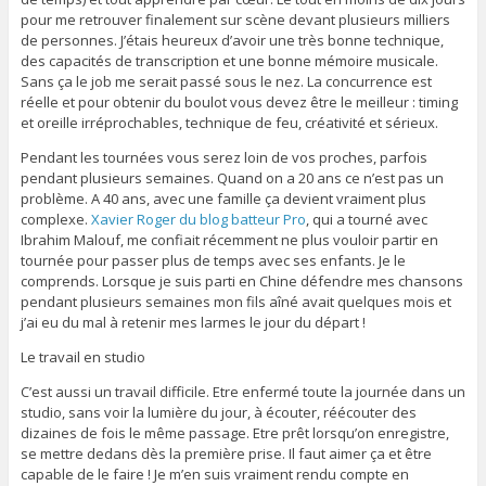
pour me retrouver finalement sur scène devant plusieurs milliers
de personnes. J’étais heureux d’avoir une très bonne technique,
des capacités de transcription et une bonne mémoire musicale.
Sans ça le job me serait passé sous le nez. La concurrence est
réelle et pour obtenir du boulot vous devez être le meilleur : timing
et oreille irréprochables, technique de feu, créativité et sérieux.
Pendant les tournées vous serez loin de vos proches, parfois
pendant plusieurs semaines. Quand on a 20 ans ce n’est pas un
problème. A 40 ans, avec une famille ça devient vraiment plus
complexe.
Xavier Roger du blog batteur Pro
, qui a tourné avec
Ibrahim Malouf, me confiait récemment ne plus vouloir partir en
tournée pour passer plus de temps avec ses enfants. Je le
comprends. Lorsque je suis parti en Chine défendre mes chansons
pendant plusieurs semaines mon fils aîné avait quelques mois et
j’ai eu du mal à retenir mes larmes le jour du départ !
Le travail en studio
C’est aussi un travail difficile. Etre enfermé toute la journée dans un
studio, sans voir la lumière du jour, à écouter, réécouter des
dizaines de fois le même passage. Etre prêt lorsqu’on enregistre,
se mettre dedans dès la première prise. Il faut aimer ça et être
capable de le faire ! Je m’en suis vraiment rendu compte en