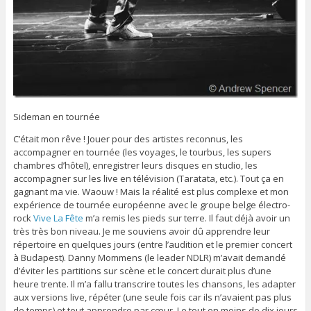
Sideman en tournée
C’était mon rêve ! Jouer pour des artistes reconnus, les
accompagner en tournée (les voyages, le tourbus, les supers
chambres d’hôtel), enregistrer leurs disques en studio, les
accompagner sur les live en télévision (Taratata, etc.). Tout ça en
gagnant ma vie. Waouw ! Mais la réalité est plus complexe et mon
expérience de tournée européenne avec le groupe belge électro-
rock
Vive La Fête
m’a remis les pieds sur terre. Il faut déjà avoir un
très très bon niveau. Je me souviens avoir dû apprendre leur
répertoire en quelques jours (entre l’audition et le premier concert
à Budapest). Danny Mommens (le leader NDLR) m’avait demandé
d’éviter les partitions sur scène et le concert durait plus d’une
heure trente. Il m’a fallu transcrire toutes les chansons, les adapter
aux versions live, répéter (une seule fois car ils n’avaient pas plus
de temps) et tout apprendre par cœur. Le tout en moins de dix jours