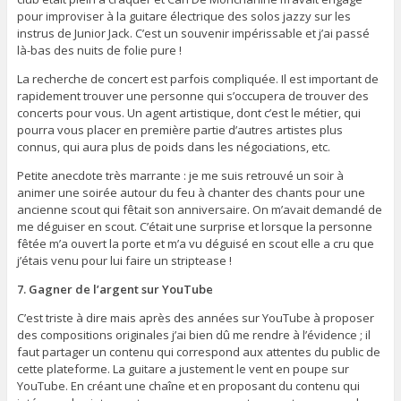
pour improviser à la guitare électrique des solos jazzy sur les
instrus de Junior Jack. C’est un souvenir impérissable et j’ai passé
là-bas des nuits de folie pure !
La recherche de concert est parfois compliquée. Il est important de
rapidement trouver une personne qui s’occupera de trouver des
concerts pour vous. Un agent artistique, dont c’est le métier, qui
pourra vous placer en première partie d’autres artistes plus
connus, qui aura plus de poids dans les négociations, etc.
Petite anecdote très marrante : je me suis retrouvé un soir à
animer une soirée autour du feu à chanter des chants pour une
ancienne scout qui fêtait son anniversaire. On m’avait demandé de
me déguiser en scout. C’était une surprise et lorsque la personne
fêtée m’a ouvert la porte et m’a vu déguisé en scout elle a cru que
j’étais venu pour lui faire un striptease !
7. Gagner de l’argent sur YouTube
C’est triste à dire mais après des années sur YouTube à proposer
des compositions originales j’ai bien dû me rendre à l’évidence ; il
faut partager un contenu qui correspond aux attentes du public de
cette plateforme. La guitare a justement le vent en poupe sur
YouTube. En créant une chaîne et en proposant du contenu qui