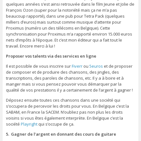
quelques années s’est ainsi retrouvée dans le film Jeune et Jolie de
François Ozon (super pour la notoriété mais ça ne m’a pas
beaucoup rapporté), dans une pub pour Tetra Pack (quelques
milliers d’euros) mais surtout comme musique d’attente pour
Proximus (numéro un des télécoms en Belgique). Cette
synchronisation pour Proximus m’a rapporté environ 15.000 euros
nets d’impôts à l’époque. Et c’est mon éditeur qui a fait tout le
travail. Encore merci à lui !
Proposer vos talents via des s
ervices en ligne
Il est possible de vous inscrire sur
Fiverr
ou
5euros
et de proposer
de composer et de produire des chansons, des jingles, des
transcriptions, des paroles de chansons, etc. Il y a à boire et à
manger mais si vous pensez pouvoir vous démarquer par la
qualité de vos prestations il y a certainement de l’argent à gagner !
Déposez ensuite toutes ces chansons dans une société qui
s’occupera de percevoir les droits pour vous. En Belgique c’est la
SABAM, en France la SACEM. N’oubliez pas non plus les droits
voisins si vous êtes également interprète. En Belgique c’est la
société
Playright
qui s’occupe de ça.
5. Gagner de l’argent en donnant des cours de guitare