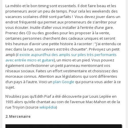
La météo et le bon timing sont essentiels. Il doit faire beau et les
promeneurs avoir un peu de temps. Pour cela les weekends des
vacances scolaires d’été sont parfaits ! Vous devez jouer dans un
endroit fréquenté qui permet aux promeneurs de s’arrêter pour
vous écouter. Inutile d’aller vous installer à l’entrée d’une gare.
Prenez des CD ou des goodies pour les proposer à la vente,
certaines personnes cherchent des cadeaux uniques et seront
très heureux d’avoir une petite histoire à raconter : “j’ai entendu ce
mec dans la rue, son univers est très chouette”. Prévoyez un petit
ampli (i
l existe aujourd’hui des amplis sur piles très performants
avec entrée micro et guitare
), un micro et un pied. Vous pouvez
également confectionner un petit panneau mentionnant vos
réseaux sociaux. Faites un effort vestimentaire et choisissez des
morceaux connus. Attention aux législations qui sont différentes
d’un pays à l’autre. Voici un
plan Google
qui pourra vous aider à ce
sujet.
N’oubliez pas qu’Edith Piaf a été découverte par Louis Leplée en
1935 alors qu’elle chantait au coin de l’avenue Mac-Mahon et de la
rue Troyon (source
wikipédia
)
2. Mercenaire