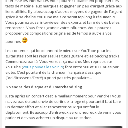
intéresse les internautes vous pourrez notamment proposer des
tests de matériel aux marques et gagner un peu d’argent grâce aux
liens affiliés. Il y a beaucoup d’autres moyens de gagner de l’argent
grâce à sa chaîne YouTube mais ce serait top long à résumer ici.
Vous pourrez aussi interviewer des experts et faire de très belles
rencontres. Vous ferez grandir votre influence. Vous pourrez
proposer vos compositions originales de temps à autre à vos
abonnés
Les contenus qui fonctionnent le mieux sur YouTube pour les
guitaristes sont les reprises, les tutos guitare et les backing tracks.
Commencez par là. Vous verrez : ça marche. Mes reprises sur
YouTube (
vous pouvez les voir ici
) font entre 500 et 1000 vues par
vidéo. C’est pourtant de la chanson française classique
(Brel/Brassens/Ferré) a priori pas très populaire…
8. Vendre des disque et du merchandising
Juste après un concert c’est le meilleur moment pour vendre ! Vous
n’avez pas du tout envie de sortir de la loge et pourtant il faut faire
un dernier effort et aller rencontrer ceux qui ont fait le
déplacement. Beaucoup d’entre-eux seront heureux de venir vous
parler et de vous acheter un disque ou un sticker.