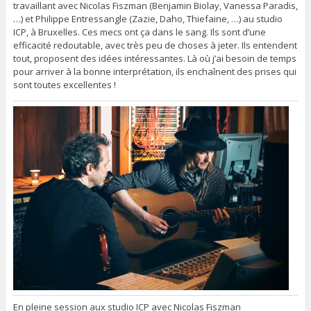
travaillant avec Nicolas Fiszman (Benjamin Biolay, Vanessa Paradis,
…) et Philippe Entressangle (Zazie, Daho, Thiefaine, …) au studio
ICP, à Bruxelles. Ces mecs ont ça dans le sang. Ils sont d’une
efficacité redoutable, avec très peu de choses à jeter. Ils entendent
tout, proposent des idées intéressantes. Là où j’ai besoin de temps
pour arriver à la bonne interprétation, ils enchaînent des prises qui
sont toutes excellentes !
En pleine session aux studio ICP avec Nicolas Fiszman