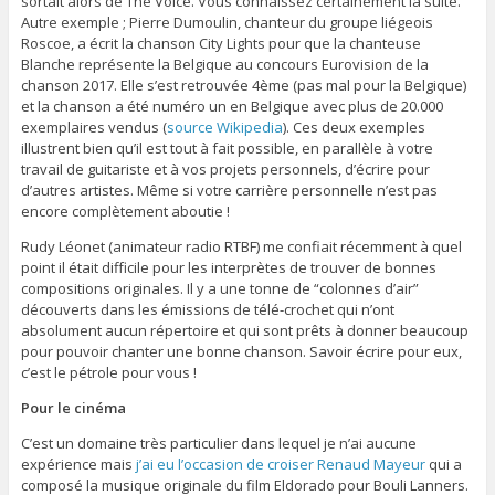
sortait alors de The Voice. Vous connaissez certainement la suite.
Autre exemple ; Pierre Dumoulin, chanteur du groupe liégeois
Roscoe, a écrit la chanson City Lights pour que la chanteuse
Blanche représente la Belgique au concours Eurovision de la
chanson 2017. Elle s’est retrouvée 4ème (pas mal pour la Belgique)
et la chanson a été numéro un en Belgique avec plus de 20.000
exemplaires vendus (
source Wikipedia
). Ces deux exemples
illustrent bien qu’il est tout à fait possible, en parallèle à votre
travail de guitariste et à vos projets personnels, d’écrire pour
d’autres artistes. Même si votre carrière personnelle n’est pas
encore complètement aboutie !
Rudy Léonet (animateur radio RTBF) me confiait récemment à quel
point il était difficile pour les interprètes de trouver de bonnes
compositions originales. Il y a une tonne de “colonnes d’air”
découverts dans les émissions de télé-crochet qui n’ont
absolument aucun répertoire et qui sont prêts à donner beaucoup
pour pouvoir chanter une bonne chanson. Savoir écrire pour eux,
c’est le pétrole pour vous !
Pour le cinéma
C’est un domaine très particulier dans lequel je n’ai aucune
expérience mais
j’ai eu l’occasion de croiser Renaud Mayeur
qui a
composé la musique originale du film Eldorado pour Bouli Lanners.