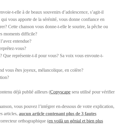
envoie-t-elle à de beaux souvenirs d’adolescence, s’agit-il
qui vous apporte de la sérénité, vous donne confiance en
rer? Cette chanson vous donne-t-elle le sourire, la pêche ou
es moments difficile?
 l’avez entendue?
erprétez-vous?
il? Que représente-t-il pour vous? Sa voix vous envoute-t-
d vous êtes joyeux, mélancolique, en colère?
tion?
ntenu déjà publié ailleurs (
Copyscape
sera utilisé pour vérifier
chanson, vous pouvez l’intégrer en-dessous de votre explication,
s articles,
aucun article contenant plus de 3 fautes
 correcteur orthographique (
en voilà un génial et bien plus