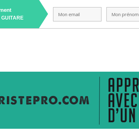
ement
A GUITARE