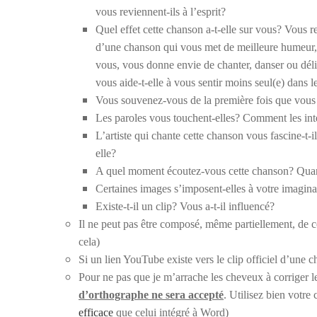
vous reviennent-ils à l’esprit?
Quel effet cette chanson a-t-elle sur vous? Vous
r
d’une chanson qui vous met de meilleure humeur, 
vous, vous donne envie de chanter, danser ou déli
vous aide-t-elle à vous sentir moins seul(e) dans l
Vous souvenez-vous de la première fois que vous
Les paroles vous touchent-elles? Comment les int
L’artiste qui chante cette chanson vous fascine-t-
elle?
A quel moment écoutez-vous cette chanson? Quan
Certaines images s’imposent-elles à votre imagina
Existe-t-il un clip? Vous a-t-il influencé?
Il ne peut pas être composé, même partiellement, de co
cela)
Si un lien YouTube existe vers le clip officiel d’une 
Pour ne pas que je m’arrache les cheveux à corriger le
d’orthographe ne sera accepté
. Utilisez bien votre
efficace
que celui intégré à Word)