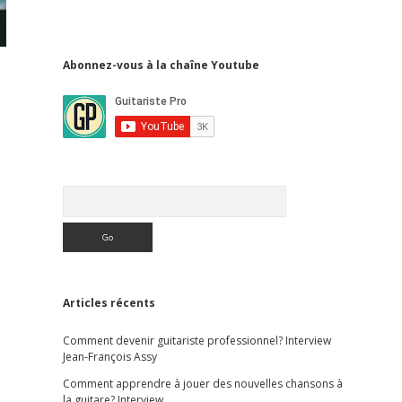
Abonnez-vous à la chaîne Youtube
R
e
c
h
e
r
c
Articles récents
h
e
r
Comment devenir guitariste professionnel? Interview
Jean-François Assy
Comment apprendre à jouer des nouvelles chansons à
la guitare? Interview