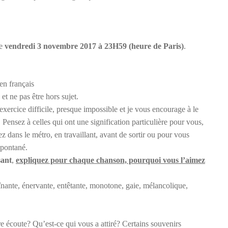
le
vendredi 3 novembre 2017 à 23H59 (heure de Paris)
.
 en français
et ne pas être hors sujet.
xercice difficile, presque impossible et je vous encourage à le
ensez à celles qui ont une signification particulière pour vous,
dans le métro, en travaillant, avant de sortir ou pour vous
spontané.
sant
,
expliquez pour chaque chanson, pourquoi vous l’aimez
nante, énervante, entêtante, monotone, gaie, mélancolique,
e écoute? Qu’est-ce qui vous a attiré? Certains souvenirs